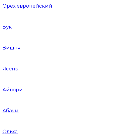
Орех европейский
Бук
Вишня
Ясень
Айвори
Абачи
Ольха